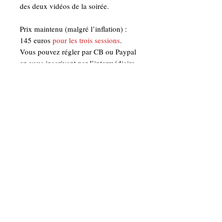
des deux vidéos de la soirée.
Prix maintenu (malgré l’inflation) :
1
45 euros
pour les trois sessions
.
Vous pouvez régler par CB ou Paypal
en vous inscrivant par l’intermédiaire
de ce site.
Si vous préférez régler par chèque,
choisissez l'option "Paiement hors
ligne" lors de votre commande.
Le chèque est à établir à l'ordre de
Editions Spiritualité Occidentale
Puis à expédier à :
Denis Labouré 3 avenue de la
Libération 42000. Saint-Etienne.
Contacter Editions spiritualité